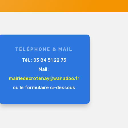
TÉLÉPHONE & MAIL
Tél. : 03 84 51 22 75
Mail :
mairiedecrotenay@wanadoo.fr
ou le formulaire ci-dessous