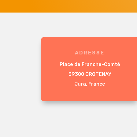
ADRESSE
Place de Franche-Comté
39300 CROTENAY
Jura, France