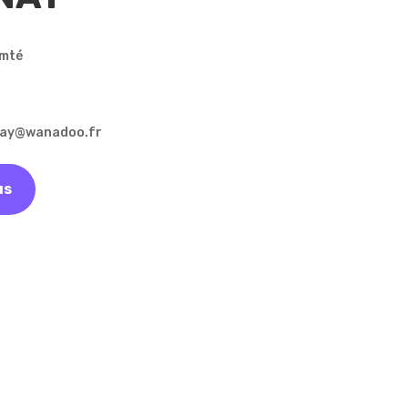
omté
enay@wanadoo.fr
us