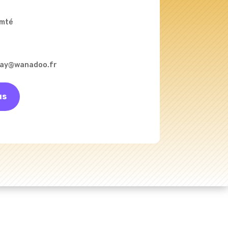
omté
enay@wanadoo.fr
us